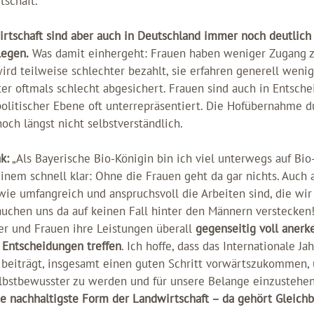
tschaft.
irtschaft sind aber auch in Deutschland immer noch deutlich 
legen.
Was damit einhergeht: Frauen haben weniger Zugang z
 wird teilweise schlechter bezahlt, sie erfahren generell wen
ter oftmals schlecht abgesichert. Frauen sind auch in Entsch
politischer Ebene oft unterrepräsentiert. Die Hofübernahme d
noch längst nicht selbstverständlich.
k:
„Als Bayerische Bio-Königin bin ich viel unterwegs auf Bio
inem schnell klar: Ohne die Frauen geht da gar nichts. Auch 
wie umfangreich und anspruchsvoll die Arbeiten sind, die wi
uchen uns da auf keinen Fall hinter den Männern verstecken!
r und Frauen ihre Leistungen überall
gegenseitig voll aner
 Entscheidungen treffen
. Ich hoffe, dass das Internationale Ja
 beiträgt, insgesamt einen guten Schritt vorwärtszukommen, 
selbstbewusster zu werden und für unsere Belange einzustehe
ie nachhaltigste Form der Landwirtschaft – da gehört Gleich