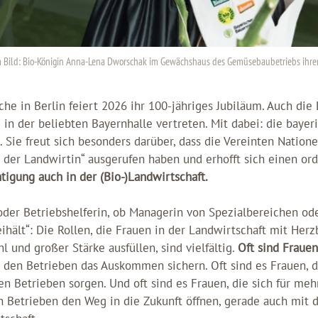
 Bild: Bio-Königin Anna-Lena Dworschak im Gewächshaus des Gemüsebaubetriebs ihrer
he in Berlin feiert 2026 ihr 100-jähriges Jubiläum. Auch die
in der beliebten Bayernhalle vertreten. Mit dabei: die bayer
. Sie freut sich besonders darüber, dass die Vereinten Nation
r der Landwirtin“ ausgerufen haben und erhofft sich einen or
tigung auch in der (Bio-)Landwirtschaft.
oder Betriebshelferin, ob Managerin von Spezialbereichen ode
hält“: Die Rollen, die Frauen in der Landwirtschaft mit Her
 und großer Stärke ausfüllen, sind vielfältig.
Oft sind Frauen
e den Betrieben das Auskommen sichern. Oft sind es Frauen, 
en Betrieben sorgen. Und oft sind es Frauen, die sich für me
n Betrieben den Weg in die Zukunft öffnen, gerade auch mit 