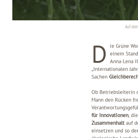
Auf dem
D
ie Grüne Woc
einem Stand 
Anna-Lena II
„Internationalen Jah
Sachen
Gleichberech
Ob Betriebsleiterin 
Mann den Rücken frei
Verantwortungsgefühl
für Innovationen
, di
Zusammenhalt
auf d
einsetzen und so de