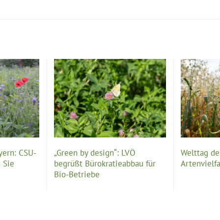
yern: CSU-
„Green by design“: LVÖ
Welttag der
 Sie
begrüßt Bürokratieabbau für
Artenvielfa
Bio-Betriebe