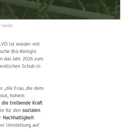
 Familie
 LVÖ ist wieder mit
ische Bio-Königin
en das Jahr 2026 zum
dentlichen Schub in
r „die Frau, die dem
zblut, hohem
 die treibende Kraft
die für den
sozialen
hr
Nachhaltigkeit
der Umstellung auf