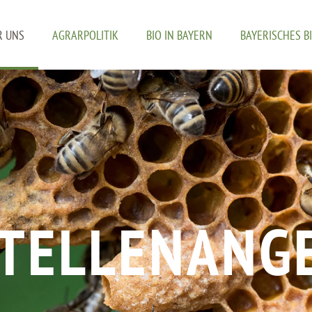
R UNS
AGRARPOLITIK
BIO IN BAYERN
BAYERISCHES B
STELLENANG